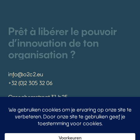
Prêt à libérer le pouvoir
d’innovation de ton
organisation ?
info@o2c2.eu
+32 (0)2 305 32 06
Osseghemstraat 31 b25
B-1080 Bruxelles
Prends rendez-vous