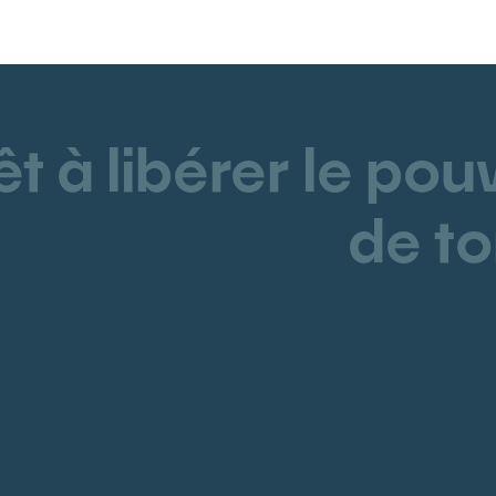
êt à libérer le pou
de to