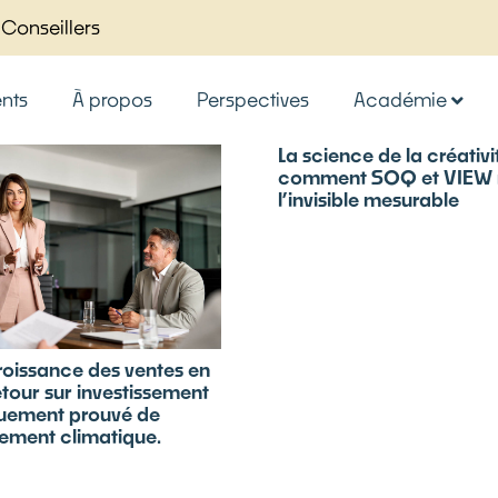
 Conseillers
nts
À propos
Perspectives
Académie
La science de la créativit
comment SOQ et VIEW 
l’invisible mesurable
roissance des ventes en
retour sur investissement
quement prouvé de
ssement climatique.