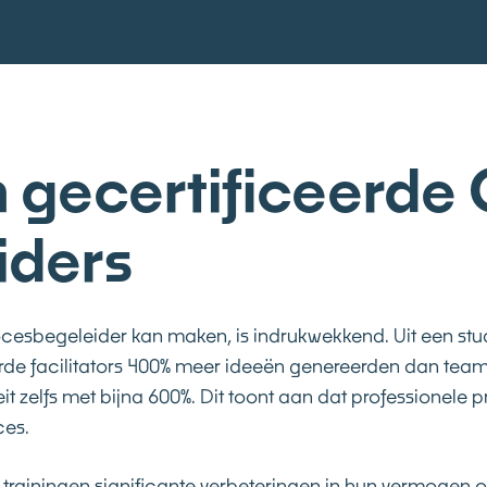
 gecertificeerde
iders
esbegeleider kan maken, is indrukwekkend. Uit een studie
rde facilitators 400% meer ideeën genereerden dan team
zelfs met bijna 600%. Dit toont aan dat professionele p
ces.
trainingen
significante verbeteringen in hun vermogen o