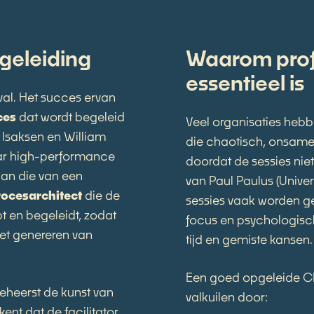
geleiding
Waarom prof
essentieel is
al. Het succes ervan
ces
dat wordt begeleid
Veel organisaties heb
t Isaksen en William
die chaotisch, onsamen
ar high-performance
doordat de sessies nie
 dan die van een
van Paul Paulus (Univer
rocesarchitect
die de
sessies vaak worden g
t en begeleidt, zodat
focus en psychologische 
et genereren van
tijd en gemiste kansen.
Een goed opgeleide C
eheerst de kunst van
valkuilen door:
ekent dat de facilitator