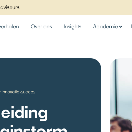
Adviseurs
verhalen
Over ons
Insights
Academie
r innovatie-succes
eiding
brainstorm-