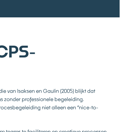
 CPS-
 van Isaksen en Gaulin (2005) blijkt dat
s zonder professionele begeleiding.
rocesbegeleiding niet alleen een “nice-to-
m teams te faciliteren en creatieve processen