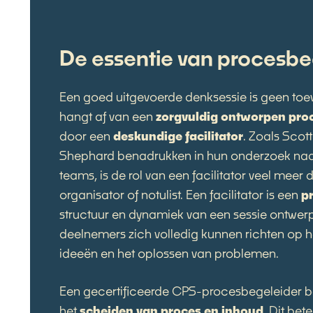
De essentie van procesbe
Een goed uitgevoerde denksessie is geen toev
hangt af van een
zorgvuldig ontworpen pro
door een
deskundige facilitator
. Zoals Scot
Shephard benadrukken in hun onderzoek na
teams, is de rol van een facilitator veel meer
organisator of notulist. Een facilitator is een
p
structuur en dynamiek van een sessie ontwerp
deelnemers zich volledig kunnen richten op h
ideeën en het oplossen van problemen.
Een gecertificeerde CPS-procesbegeleider b
het
scheiden van proces en inhoud
. Dit bet