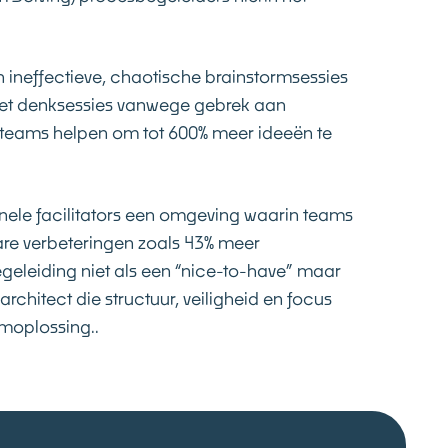
 ineffectieve, chaotische brainstormsessies
 met denksessies vanwege gebrek aan
teams helpen om tot 600% meer ideeën te
ele facilitators een omgeving waarin teams
are verbeteringen zoals 43% meer
begeleiding niet als een “nice-to-have” maar
rchitect die structuur, veiligheid en focus
emoplossing..