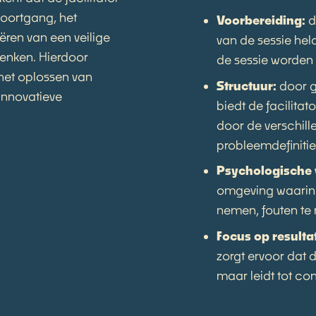
voortgang, het
Voorbereiding:
d
ëren van een veilige
van de sessie he
enken. Hierdoor
de sessie worden
het oplossen van
Structuur:
door g
innovatieve
biedt de facilitat
door de verschill
probleemdefinitie
Psychologische 
omgeving waarin d
nemen, fouten te 
Focus op resulta
zorgt ervoor dat d
maar leidt tot con