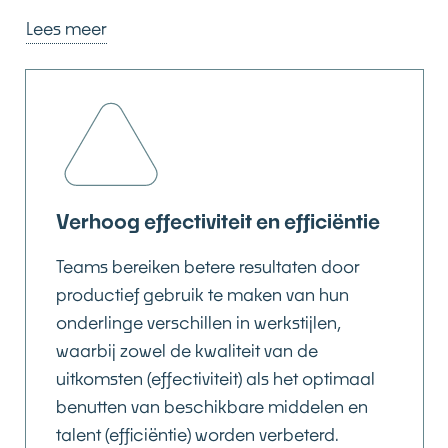
mensen samen gedisciplineerd samen
Lees meer
nadenken, ontstaan betere oplossingen. Iedereen
mag meepraten, maar er moet wel structuur zijn
om chaos te voorkomen. Deze gestructureerde
samenwerking vormt de basis voor het oplossen
van complexe problemen.
Complexe uitdagingen vragen om teamwerk
Verhoog effectiviteit en efficiëntie
waarbij verschillende werkstijlen worden ingezet.
Sommige mensen denken analytisch, anderen
Teams bereiken betere resultaten door
zijn creatief, en weer anderen zijn praktisch
productief gebruik te maken van hun
ingesteld. Door deze verschillende talenten slim
onderlinge verschillen in werkstijlen,
te combineren, kunnen teams problemen
waarbij zowel de kwaliteit van de
aanpakken die geen enkele persoon alleen zou
uitkomsten (effectiviteit) als het optimaal
kunnen oplossen.
benutten van beschikbare middelen en
talent (efficiëntie) worden verbeterd.
Deze drie elementen - slim werken, goed