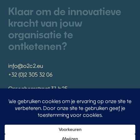
Klaar om de innovatieve
kracht van jouw
organisatie te
ontketenen?
info@o2c2.eu
+32 (0)2 305 32 06
Osseghemstraat 31 b25
B-1080 Brussel
Boek een afspraak