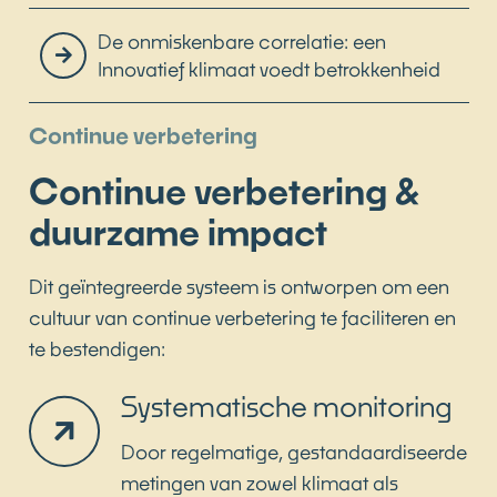
Echter, een aanzienlijk deel is ‘actively
De onmiskenbare correlatie: een
disengaged’ (actief niet-betrokken), wat in België
Innovatief klimaat voedt betrokkenheid
17% en in Nederland 13% bedraagt. Deze groep is
gefrustreerd en kan een negatieve, toxische
Continue verbetering
invloed hebben op collega’s en de organisatie.
Continue verbetering &
Een effectieve medewerkersbetrokkenheid
duurzame impact
benodigt een multidimensionale aanpak die
wetenschappelijk onderbouwd is en aansluit bij
Dit geïntegreerde systeem is ontworpen om een
de veranderende werkdynamiek. Onze
cultuur van continue verbetering te faciliteren en
gefundeerde methodologie integreert drie
te bestendigen:
essentiële dimensies die samen een holistisch
framework vormen voor duurzame
Systematische monitoring
betrokkenheid.
Door regelmatige, gestandaardiseerde
metingen van zowel klimaat als